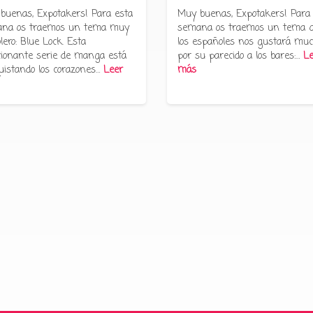
buenas, Expotakers! Para esta
Muy buenas, Expotakers! Para
na os traemos un tema muy
semana os traemos un tema 
lero: Blue Lock. Esta
los españoles nos gustará muc
ionante serie de manga está
por su parecido a los bares:…
Le
uistando los corazones…
Leer
más