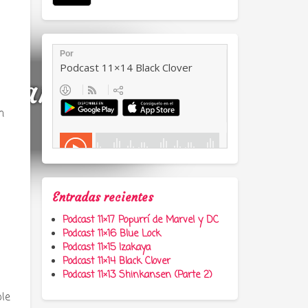
a, anime y
n
Entradas recientes
Podcast 11×17 Popurrí de Marvel y DC
Podcast 11×16 Blue Lock
Podcast 11×15 Izakaya
Podcast 11×14 Black Clover
Podcast 11×13 Shinkansen (Parte 2)
ble