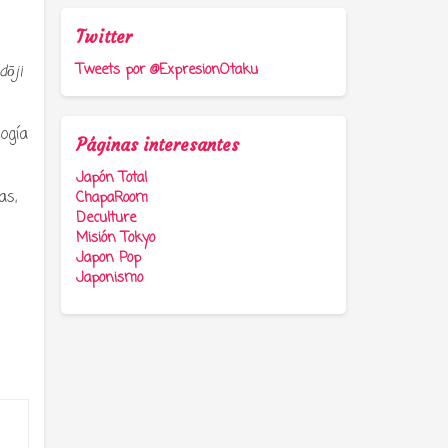
Twitter
Tweets por @ExpresionOtaku
dōji
ogía
Páginas interesantes
Japón Total
as,
ChapaRoom
Deculture
Misión Tokyo
Japon Pop
Japonismo