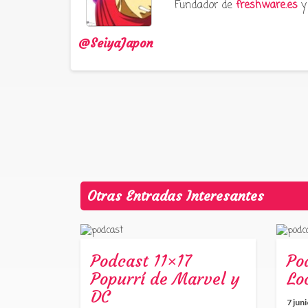
Fundador de
freshware.es
y 
@SeiyaJapon
Otras Entradas Interesantes
Podcast 11×17
Po
Popurrí de Marvel y
Lo
DC
7 jun