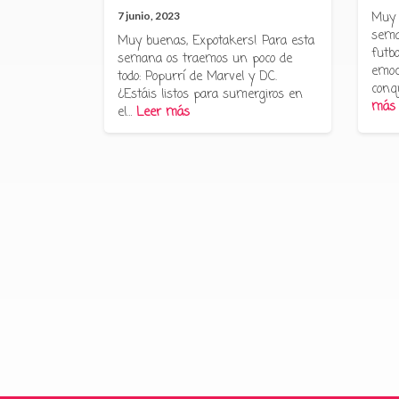
7 junio, 2023
Muy 
sema
Muy buenas, Expotakers! Para esta
futbo
semana os traemos un poco de
emoc
todo: Popurrí de Marvel y DC.
conq
¿Estáis listos para sumergiros en
más
el…
Leer más