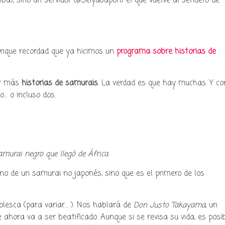
a), sino un servidor (@SeiyaJapon) el que vuelve al sendero de
nque recordad que ya hicimos un
programa sobre historias de
y podcast sobre mang
er más
historias de samurais
. La verdad es que hay muchas. Y co
cultura japonesa ツ
… o incluso dos.
amurai negro que llegó de África
.
no de un samurai no japonés, sino que es el primero de los
olesca (para variar… ). Nos hablará de
Don Justo Takayama
, un
 ahora va a ser beatificado. Aunque si se revisa su vida, es posi