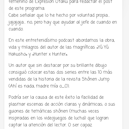
anime y cultura japonesa ツ
femenino de Expresión Otaku para redactar el post
de este programa.
Cabe señalar que lo he hecho por voluntad propia…
jajajaja… no, pero hay que ayudar al jefe de cuando en
cuando.
En este entretenidísimo podcast abordamos la obra,
vida y milagros del autor de las magníficas «Yû Yû
Hakusho» y «Hunter x Hunter».
Un autor que sin destacar por su brillante dibujo
consiguió colocar estas dos series entre las 10 más
vendidas de la historia de la revista Shônen Jump
(Ahí es nada, madre mía o_O).
Podría ser la causa de este éxito la facilidad de
plasmar escenas de acción claras y dinámicas; o sus
guiones de temáticas shônen (muchas veces
inspiradas en los videojuegos de lucha) que logran
captar la atención del lector. O ser capaz