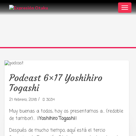
Toggl
navig
Podcast 6×17 Yoshihiro
Togashi
/
21 febrero, 2018
3034
Muy buenas a todos, hoy os presentamos a… (redoble
de tambor)… ¡¡
Yoshihiro Togashi
!!
Después de mucho tiempo, aquí está el tercio
Tu radio y podcast sobre manga,