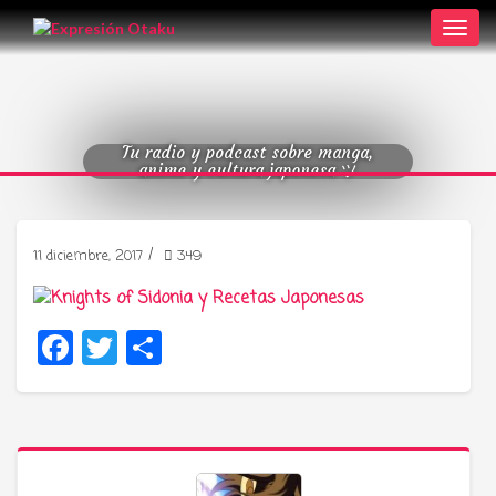
Toggl
navig
Tu radio y podcast sobre manga,
anime y cultura japonesa ツ
/
11 diciembre, 2017
349
Facebook
Twitter
Compartir