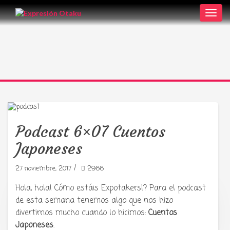
Toggl
navig
Podcast 6×07 Cuentos
Japoneses
/
27 noviembre, 2017
2966
Hola, hola! Cómo estáis Expotakers!? Para el podcast
de esta semana tenemos algo que nos hizo
Tu radio y podcast sobre manga,
divertirnos mucho cuando lo hicimos:
Cuentos
anime y cultura japonesa ツ
Japoneses
.