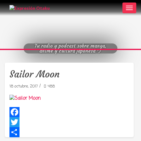
Toggl
navig
Tu radio y podcast sobre manga,
anime y cultura japonesa ツ
Sailor Moon
/
18 octubre, 2017
488
Facebook
Twitter