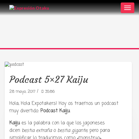
Toggl
navig
Podcast 5×27 Kaiju
/
28 mayo, 2017
3586
Hola, Hola Expotakers! Hoy os traemos un podcast
muy divertido:
Podcast Kaiju
.
Kaiju
es la palabra con la que los japoneses
Tu radio y podcast sobre manga,
dicen
bestia extraña
o
bestia gigante
, pero para
anime y cultura japonesa ツ
simplificar lo traducimos como «monstruo».