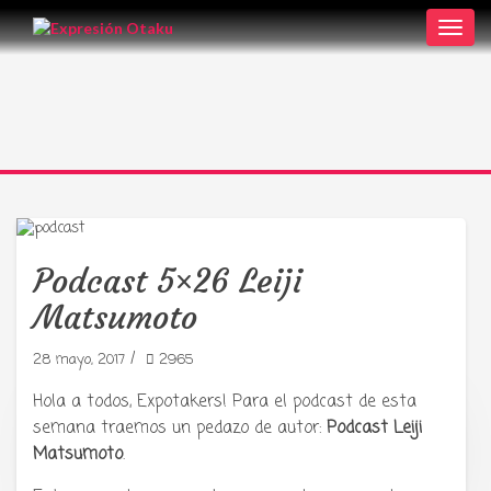
Toggl
navig
Podcast 5×26 Leiji
Matsumoto
/
28 mayo, 2017
2965
Hola a todos, Expotakers! Para el podcast de esta
semana traemos un pedazo de autor:
Podcast Leiji
Tu radio y podcast sobre manga,
Matsumoto
.
anime y cultura japonesa ツ