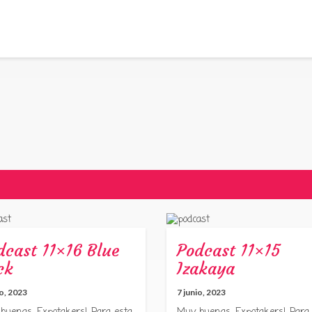
dcast 11×16 Blue
Podcast 11×15
ck
Izakaya
io, 2023
7 junio, 2023