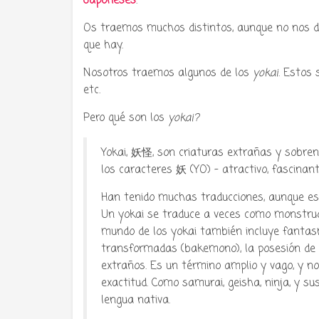
Japoneses
.
Os traemos muchos distintos, aunque no nos da
que hay.
Nosotros traemos algunos de los
yokai
. Estos 
Tu radio 
etc.
Pero qué son los
yokai?
Yokai, 妖怪, son criaturas extrañas y sobren
los caracteres 妖 (YO) – atractivo, fascinant
Han tenido muchas traducciones, aunque es di
Un yokai se traduce a veces como monstruo,
mundo de los yokai también incluye fantas
transformadas (bakemono), la posesión de 
extraños. Es un término amplio y vago, y no
exactitud. Como samurai, geisha, ninja, y s
lengua nativa.