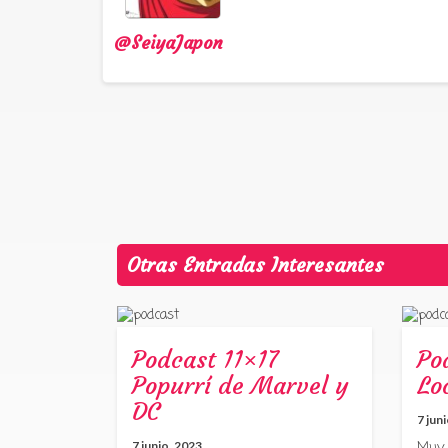
@SeiyaJapon
Otras Entradas Interesantes
Podcast 11×17
Po
Popurrí de Marvel y
Lo
DC
7 jun
7 junio, 2023