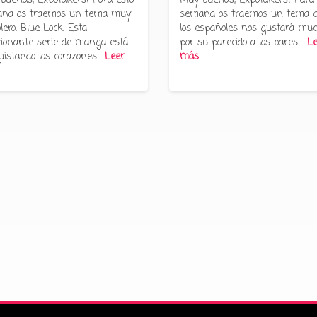
buenas, Expotakers! Para esta
Muy buenas, Expotakers! Para
na os traemos un tema muy
semana os traemos un tema 
lero: Blue Lock. Esta
los españoles nos gustará muc
ionante serie de manga está
por su parecido a los bares:…
Le
uistando los corazones…
Leer
más