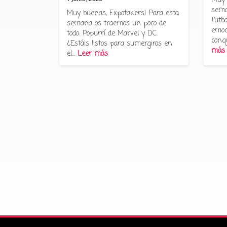
Muy 
sema
Muy buenas, Expotakers! Para esta
futbo
semana os traemos un poco de
emoc
todo: Popurrí de Marvel y DC.
conq
¿Estáis listos para sumergiros en
más
el…
Leer más