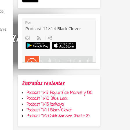
os
nna
,
a, anime y
Entradas recientes
Podcast 11×17 Popurrí de Marvel y DC
Podcast 11×16 Blue Lock
Podcast 11×15 Izakaya
Podcast 11×14 Black Clover
Podcast 11×13 Shinkansen (Parte 2)