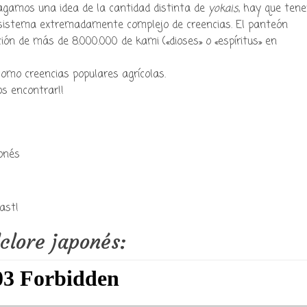
gamos una idea de la cantidad distinta de
yokais
, hay que tene
 sistema extremadamente complejo de creencias. El panteón
ión de más de 8.000.000 de kami («dioses» o «espíritus» en
como creencias populares agrícolas.
s encontrar!!
ast!
clore japonés: