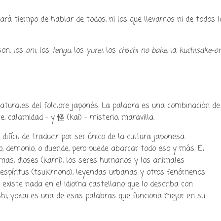
rá tiempo de hablar de todos, ni los que llevamos ni de todos l
son: los
oni,
los
tengu
, los
yurei
, los
chōchi no bake
, la
kuchisake-o
y podcast sobre mang
cultura japonesa ツ
aturales del folclore japonés. La palabra es una combinación de
e, calamidad – y 怪 (kai) – misterio, maravilla.
fícil de traducir por ser único de la cultura japonesa.
 demonio, o duende, pero puede abarcar todo eso y más. El
mas, dioses (kami), los seres humanos y los animales
espíritus (tsukimono), leyendas urbanas y otros fenómenos
 existe nada en el idioma castellano que lo describa con
ushi, yokai es una de esas palabras que funciona mejor en su