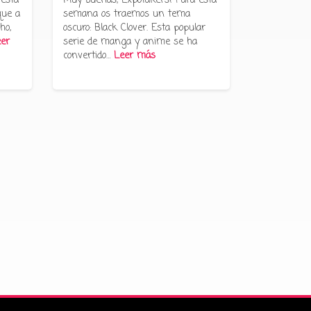
 esta
Muy buenas, Expotakers! Para esta
que a
semana os traemos un tema
ho,
oscuro: Black Clover. Esta popular
er
serie de manga y anime se ha
convertido…
Leer más