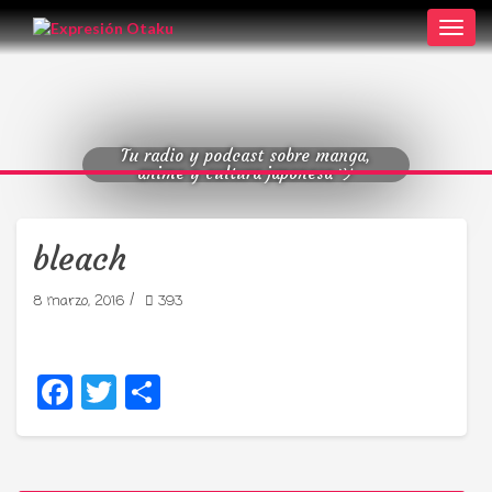
Toggl
navig
Tu radio y podcast sobre manga,
anime y cultura japonesa ツ
bleach
/
8 marzo, 2016
393
Facebook
Twitter
Compartir