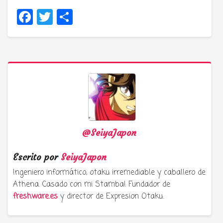
Facebook
Twitter
Compartir
@SeiyaJapon
Escrito por
SeiyaJapon
Ingeniero informático, otaku irremediable y caballero de
Athena. Casado con mi Stamba! Fundador de
freshware.es
y director de Expresion Otaku.