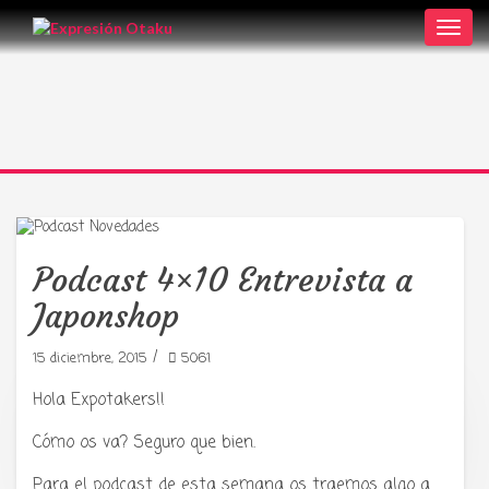
Toggl
navig
Podcast 4×10 Entrevista a
Japonshop
/
15 diciembre, 2015
5061
Hola Expotakers!!
Tu radio y podcast sobre manga,
Cómo os va? Seguro que bien.
anime y cultura japonesa ツ
Para el podcast de esta semana os traemos algo a