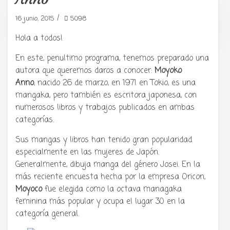
/
16 junio, 2015
5098
Tu radio y podcast sobre manga,
anime y cultura japonesa ツ
Hola a todos!
En este, penultimo programa, tenemos preparado una
autora que queremos daros a conocer:
Moyoko
Anno
, nacido 26 de marzo, en 1971 en Tokio, es una
mangaka, pero también es escritora japonesa, con
numerosos libros y trabajos publicados en ambas
categorías.
Sus mangas y libros han tenido gran popularidad
especialmente en las mujeres de Japón.
Generalmente, dibuja manga del género Josei. En la
más reciente encuesta hecha por la empresa Oricon,
Moyoco
fue elegida como la octava managaka
feminina más popular y ocupa el lugar 30 en la
categoría general.