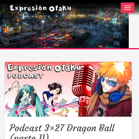
Toggl
navig
Podcast 3×27 Dragon Ball
(parte II)