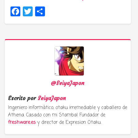
Facebook
Twitter
Compartir
@SeiyaJapon
Escrito por
SeiyaJapon
Ingeniero informático, otaku irremediable y caballero de
Athena. Casado con mi Stamba! Fundador de
freshware.es
y director de Expresion Otaku.