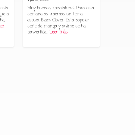
 esta
Muy buenas, Expotakers! Para esta
que a
semana os traemos un tema
ho,
oscuro: Black Clover. Esta popular
er
serie de manga y anime se ha
convertido…
Leer más