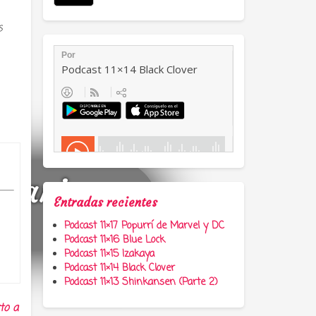
s
a, anime y
Entradas recientes
Podcast 11×17 Popurrí de Marvel y DC
Podcast 11×16 Blue Lock
Podcast 11×15 Izakaya
Podcast 11×14 Black Clover
Podcast 11×13 Shinkansen (Parte 2)
to a