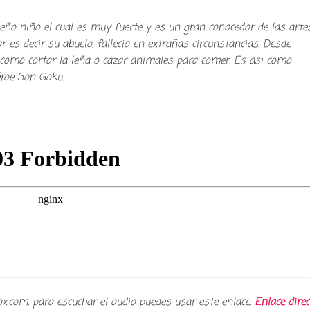
eño niño el cual es muy fuerte y es un gran conocedor de las arte
r es decir su abuelo, fallecio en extrañas circunstancias. Desde
s como cortar la leña o cazar animales para comer. Es asi como
éroe Son Goku.
y podcast sobre mang
cultura japonesa ツ
ox.com, para escuchar el audio puedes usar este enlace:
Enlace direc