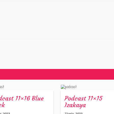
dcast 11×16 Blue
Podcast 11×15
ck
Izakaya
io, 2023
7 junio, 2023