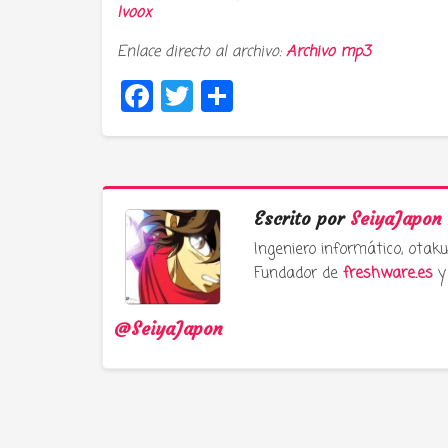
Ivoox
Enlace directo al archivo:
Archivo mp3
Facebook
Twitter
Compartir
Escrito por
SeiyaJapon
Ingeniero informático, ota
Fundador de
freshware.es
y 
@SeiyaJapon