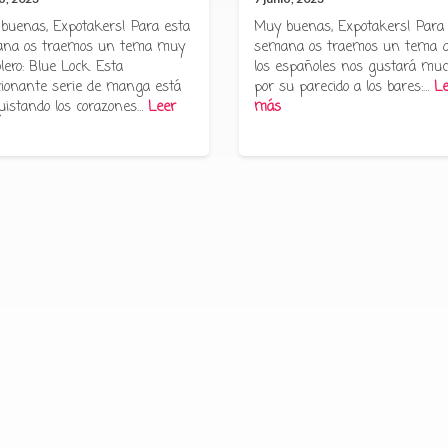
buenas, Expotakers! Para esta
Muy buenas, Expotakers! Para
na os traemos un tema muy
semana os traemos un tema 
lero: Blue Lock. Esta
los españoles nos gustará muc
ionante serie de manga está
por su parecido a los bares:…
Le
uistando los corazones…
Leer
más