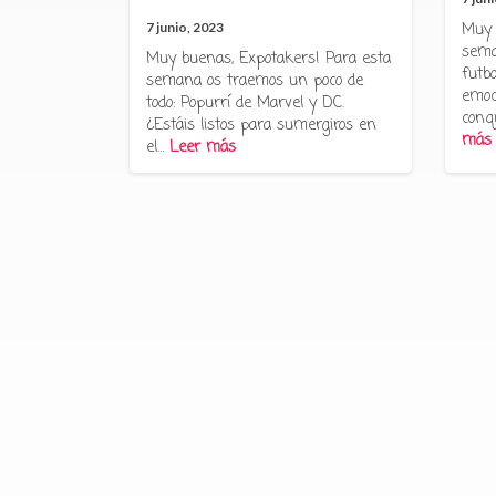
7 junio, 2023
Muy 
sema
Muy buenas, Expotakers! Para esta
futbo
semana os traemos un poco de
emoc
todo: Popurrí de Marvel y DC.
conq
¿Estáis listos para sumergiros en
más
el…
Leer más