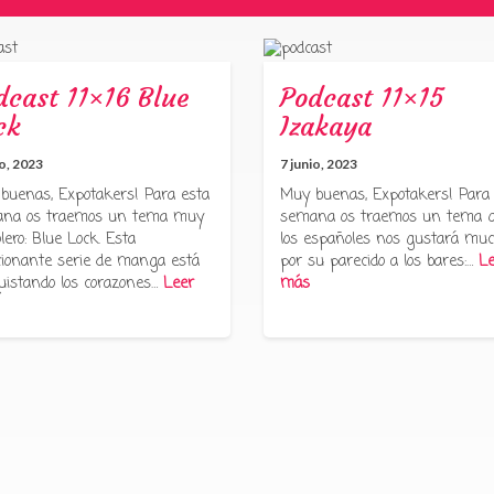
dcast 11×16 Blue
Podcast 11×15
ck
Izakaya
io, 2023
7 junio, 2023
buenas, Expotakers! Para esta
Muy buenas, Expotakers! Para
na os traemos un tema muy
semana os traemos un tema 
lero: Blue Lock. Esta
los españoles nos gustará muc
ionante serie de manga está
por su parecido a los bares:…
Le
uistando los corazones…
Leer
más