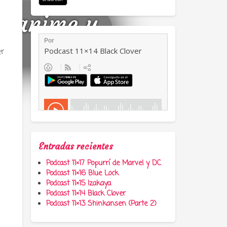
a, anime y
er
Entradas recientes
Podcast 11×17 Popurrí de Marvel y DC
Podcast 11×16 Blue Lock
Podcast 11×15 Izakaya
Podcast 11×14 Black Clover
Podcast 11×13 Shinkansen (Parte 2)