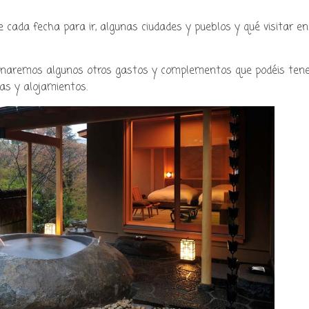
y podcast sobre mang
 cada fecha para ir, algunas ciudades y pueblos y qué visitar en
cultura japonesa ツ
naremos algunos otros gastos y complementos que podéis ten
as y alojamientos.