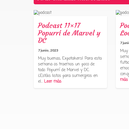
Podcast 11×17
Po
Popurrí de Marvel y
Lo
DC
7 jun
7 junio, 2023
Muy 
sema
Muy buenas, Expotakers! Para esta
futbo
semana os traemos un poco de
emoc
todo: Popurrí de Marvel y DC.
conq
¿Estáis listos para sumergiros en
más
el…
Leer más