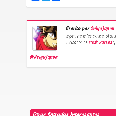
Escrito por
SeiyaJapon
Ingeniero informático, ota
Fundador de
freshware.es
y 
@SeiyaJapon
Otras Entradas Interesantes