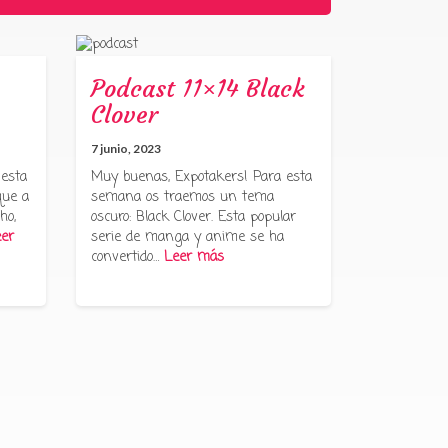
Podcast 11×14 Black
Clover
7 junio, 2023
 esta
Muy buenas, Expotakers! Para esta
que a
semana os traemos un tema
ho,
oscuro: Black Clover. Esta popular
er
serie de manga y anime se ha
convertido…
Leer más