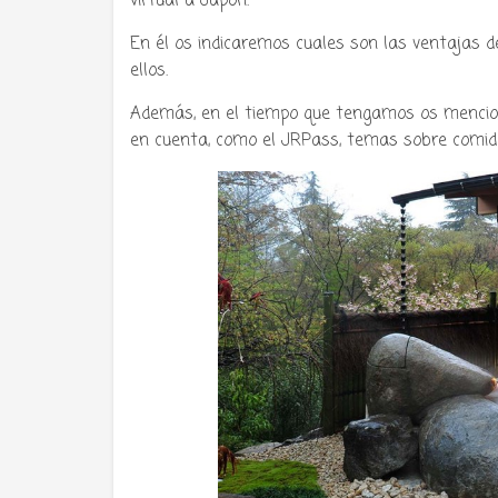
virtual a Japón.
Tu radio 
En él os indicaremos cuales son las ventajas de
ellos.
Además, en el tiempo que tengamos os mencio
en cuenta, como el JRPass, temas sobre comid