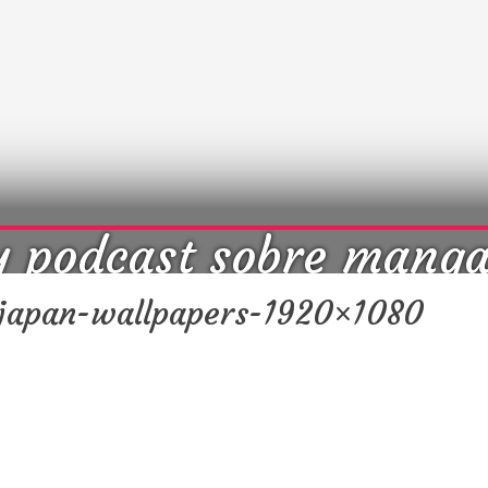
y podcast sobre mang
cultura japonesa ツ
japan-wallpapers-1920×1080