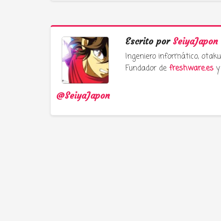
Escrito por
SeiyaJapon
Ingeniero informático, ota
Fundador de
freshware.es
y 
@SeiyaJapon