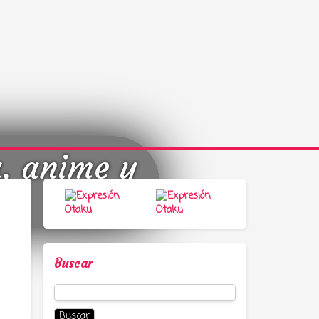
a, anime y
Buscar
Buscar: