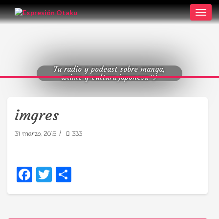
Toggl
navig
Tu radio y podcast sobre manga,
anime y cultura japonesa ツ
imgres
/
31 marzo, 2015
333
Facebook
Twitter
Compartir