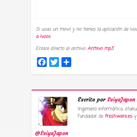
Si usas un movil y no tienes la aplicación de Ivo
a
Ivoox
Enlace directo al archivo:
Archivo mp3
Facebook
Twitter
Compartir
Escrito por
SeiyaJapon
Ingeniero informático, ota
Fundador de
freshware.es
y 
@SeiyaJapon