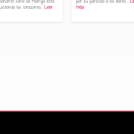
ionante serie de manga está
por su parecido a los bares:…
Le
uistando los corazones…
Leer
más