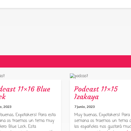
dcast 11×16 Blue
Podcast 11×15
ck
Izakaya
io, 2023
7 junio, 2023
buenas, Expotakers! Para esta
Muy buenas, Expotakers! Para
na os traemos un tema muy
semana os traemos un tema 
lero: Blue Lock. Esta
los españoles nos gustará muc