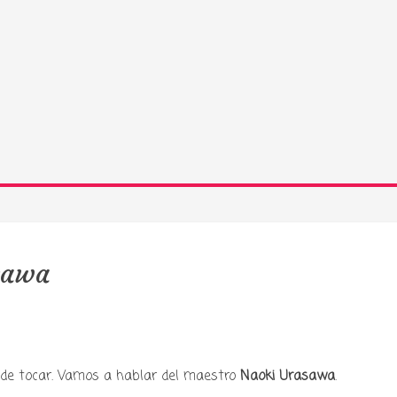
sawa
y podcast sobre mang
de tocar. Vamos a hablar del maestro
Naoki Urasawa
.