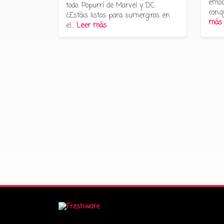
emoc
todo: Popurrí de Marvel y DC.
conq
¿Estáis listos para sumergiros en
más
el…
Leer más