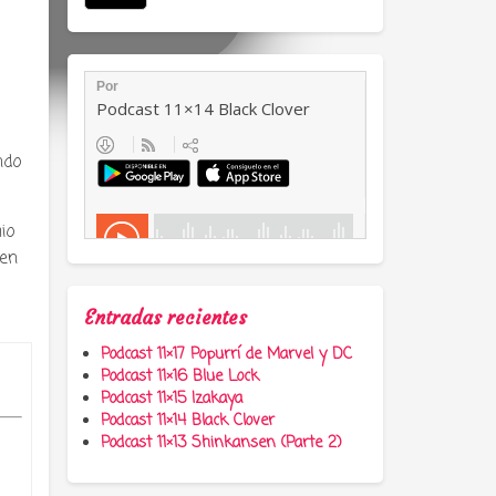
s
ndo
io
 en
Entradas recientes
Podcast 11×17 Popurrí de Marvel y DC
Podcast 11×16 Blue Lock
Podcast 11×15 Izakaya
Podcast 11×14 Black Clover
Podcast 11×13 Shinkansen (Parte 2)