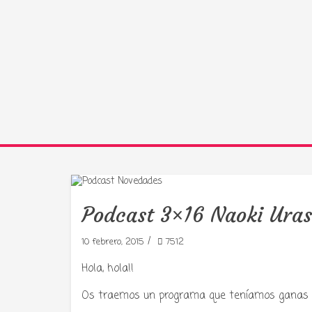
Podcast 3×16 Naoki Ura
/
10 febrero, 2015
7512
Hola, hola!!
Tu radio 
Os traemos un programa que teníamos ganas 