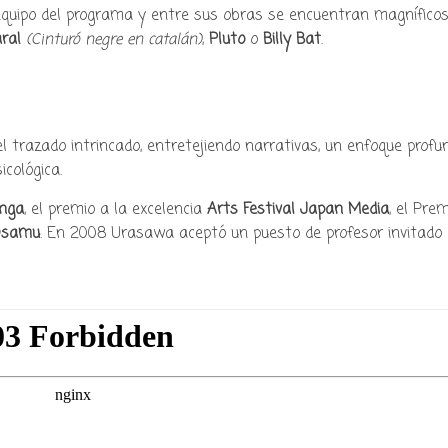
cultura japonesa ツ
 equipo del programa y entre sus obras se encuentran magnífico
ra!
(Cinturó negre en catalán)
,
Pluto
o
Billy Bat
.
trazado intrincado, entretejiendo narrativas, un enfoque profu
icológica.
nga
, el premio a la excelencia
Arts Festival Japan Media
, el Prem
 Osamu
. En 2008 Urasawa aceptó un puesto de profesor invitado