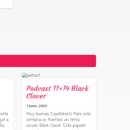
Podcast 11×14 Black
Clover
7 junio, 2023
 esta
Muy buenas, Expotakers! Para esta
que a
semana os traemos un tema
ho,
oscuro: Black Clover. Esta popular