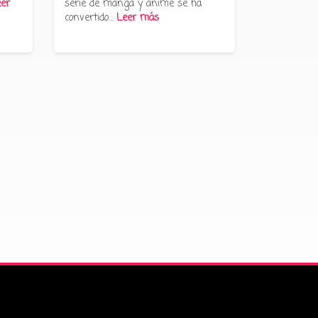
er
serie de manga y anime se ha
convertido…
Leer más