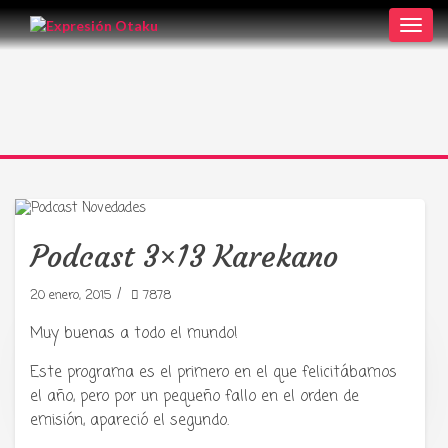
Toggl
navig
Podcast 3×13 Karekano
/
20 enero, 2015
7878
Muy buenas a todo el mundo!
Este programa es el primero en el que felicitábamos
Tu radio y podcast sobre manga,
anime y cultura japonesa ツ
el año, pero por un pequeño fallo en el orden de
emisión, apareció el segundo.