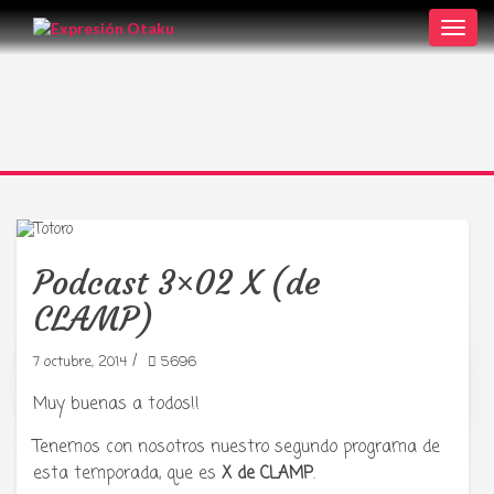
Toggl
navig
Podcast 3×02 X (de
CLAMP)
/
7 octubre, 2014
5696
Tu radio y podcast sobre manga,
anime y cultura japonesa ツ
Muy buenas a todos!!
Tenemos con nosotros nuestro segundo programa de
esta temporada, que es
X de CLAMP
.