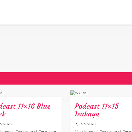
dcast 11×16 Blue
Podcast 11×15
ck
Izakaya
io, 2023
7 junio, 2023