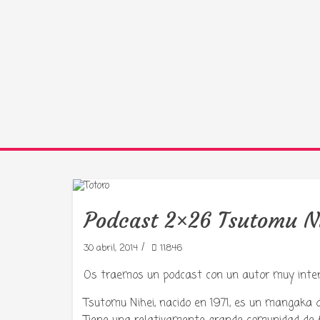
Podcast 2×26 Tsutomu N
/
30 abril, 2014
11846
Os traemos un podcast con un autor muy inte
Tsutomu Nihei, nacido en 1971, es un mangaka d
Tu radio 