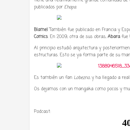
Tiene una relativamente grande comunidad de
publicados por
Ehapa
.
Blame!
También fue publicado en Francia y Es
Comics
. En 2009, otra de sus obras,
Abara
fue 
Al principio estudió arquitectura y posterio
estructuras. Esto se ya forma parte de su m
Es también un fan
Lobezno
, y ha llegado a rea
Os dejamos con un mangaka como pocos y mu
Podcast: