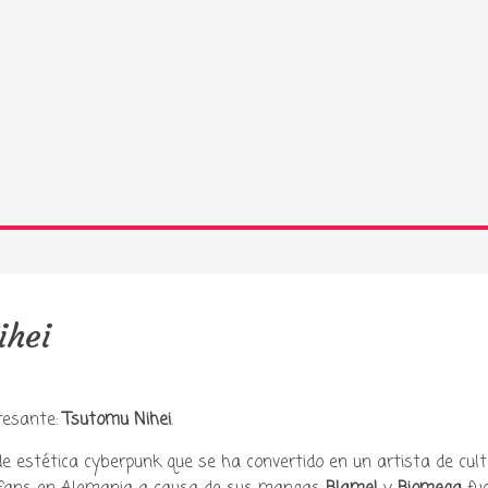
ihei
resante:
Tsutomu Nihei
.
e estética cyberpunk que se ha convertido en un artista de cult
y podcast sobre mang