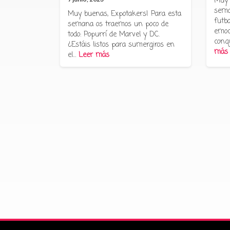
Muy 
sema
Muy buenas, Expotakers! Para esta
futbo
semana os traemos un poco de
emoc
todo: Popurrí de Marvel y DC.
conq
¿Estáis listos para sumergiros en
más
el…
Leer más