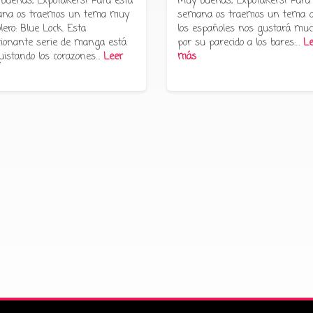
buenas, Expotakers! Para esta
Muy buenas, Expotakers! Para
na os traemos un tema muy
semana os traemos un tema 
lero: Blue Lock. Esta
los españoles nos gustará muc
ionante serie de manga está
por su parecido a los bares:…
Le
uistando los corazones…
Leer
más