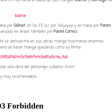
 fans en Alemania a causa de sus mangas
Blame!
y
Biomega
fu
cultura japonesa ツ
paña por
Glénat
, en los EE.UU. por
Tokyopop
y en Italia por
Panini
lanzado en Brasil también por
Panini Comics
.
rmente se demuestra en sus obras manga mostrando enormes
anera de hacer manga quedando como su firma.
lizar una obra del personaje:
Lobezno Snikt!
y muy recomendable.