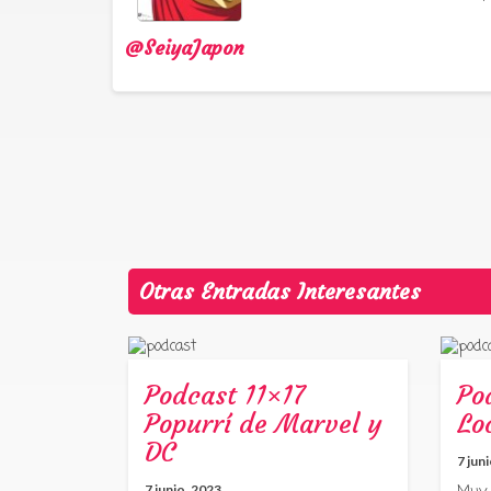
@SeiyaJapon
Otras Entradas Interesantes
Podcast 11×17
Po
Popurrí de Marvel y
Lo
DC
7 jun
7 junio, 2023