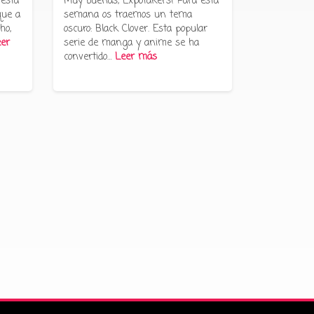
 esta
Muy buenas, Expotakers! Para esta
que a
semana os traemos un tema
ho,
oscuro: Black Clover. Esta popular
er
serie de manga y anime se ha
convertido…
Leer más