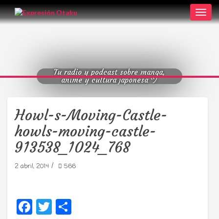
Toggl
navig
Tu radio y podcast sobre manga,
anime y cultura japonesa ツ
Howl-s-Moving-Castle-
howls-moving-castle-
913538_1024_768
/
2 abril, 2014
566
Facebook
Twitter
Compartir