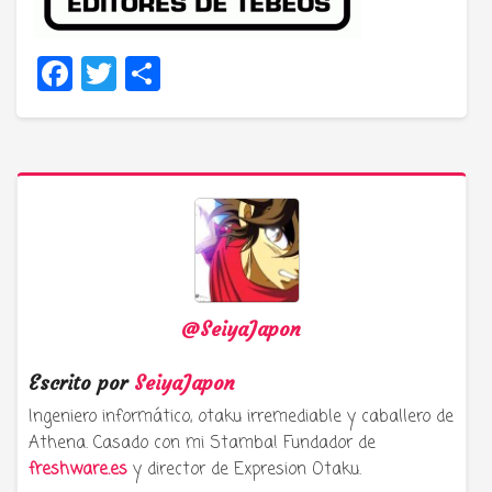
Facebook
Twitter
Compartir
@SeiyaJapon
Escrito por
SeiyaJapon
Ingeniero informático, otaku irremediable y caballero de
Athena. Casado con mi Stamba! Fundador de
freshware.es
y director de Expresion Otaku.