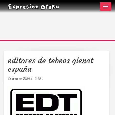
Toggl
navig
editores de tebeos glenat
españa
Tu radio y podcast sobre manga,
anime y cultura japonesa ツ
/
19 marzo, 2014
351