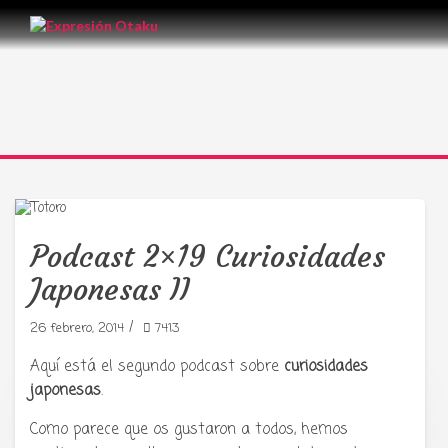
Podcast 2×19 Curiosidades
Japonesas II
/
26 febrero, 2014
7413
Aquí está el segundo podcast sobre
curiosidades
japonesas
.
Tu radio y podcast sobre manga,
Como parece que os gustaron a todos, hemos
anime y cultura japonesa ツ