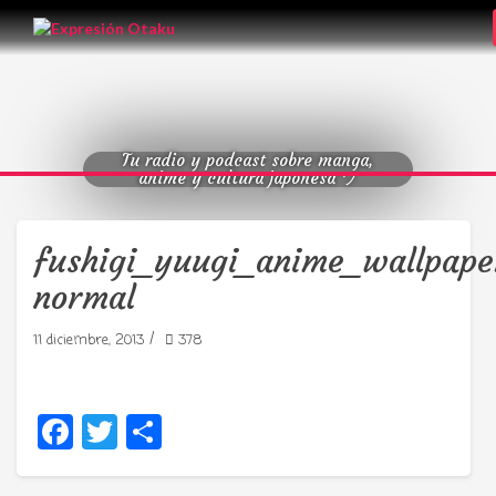
Tu radio y podcast sobre manga,
anime y cultura japonesa ツ
fushigi_yuugi_anime_wallpape
normal
/
11 diciembre, 2013
378
Facebook
Twitter
Compartir