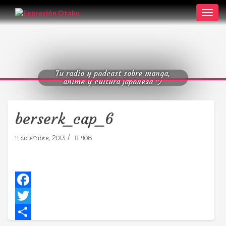
Toggl
navig
Tu radio y podcast sobre manga,
anime y cultura japonesa ツ
berserk_cap_6
/
4 diciembre, 2013
406
Facebook
Twitter