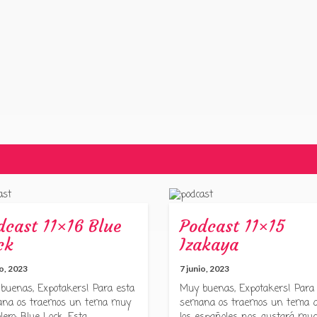
dcast 11×16 Blue
Podcast 11×15
ck
Izakaya
io, 2023
7 junio, 2023
buenas, Expotakers! Para esta
Muy buenas, Expotakers! Para
na os traemos un tema muy
semana os traemos un tema 