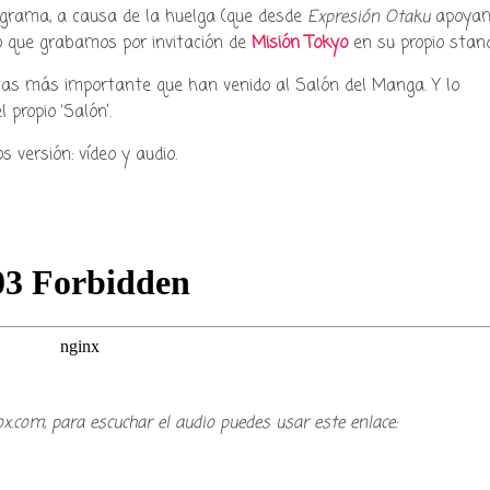
grama, a causa de la huelga (que desde
Expresión Otaku
apoya
o que grabamos por invitación de
Misión Tokyo
en su propio stand
tas más importante que han venido al Salón del Manga. Y lo
propio ‘Salón’.
 versión: vídeo y audio.
y podcast sobre mang
ox.com, para escuchar el audio puedes usar este enlace:
cultura japonesa ツ