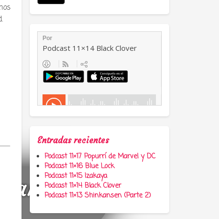
mos
.
Entradas recientes
Podcast 11×17 Popurrí de Marvel y DC
Podcast 11×16 Blue Lock
Podcast 11×15 Izakaya
a, anime y
Podcast 11×14 Black Clover
Podcast 11×13 Shinkansen (Parte 2)