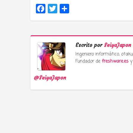
Facebook
Twitter
Compartir
Escrito por
SeiyaJapon
Ingeniero informático, ota
Fundador de
freshware.es
y 
@SeiyaJapon