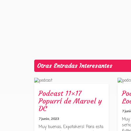
Otras Entradas Interesantes
Podcast 11×17
Po
Popurrí de Marvel y
Lo
DC
7 jun
7 junio, 2023
Muy 
sema
Muy buenas, Expotakers! Para esta