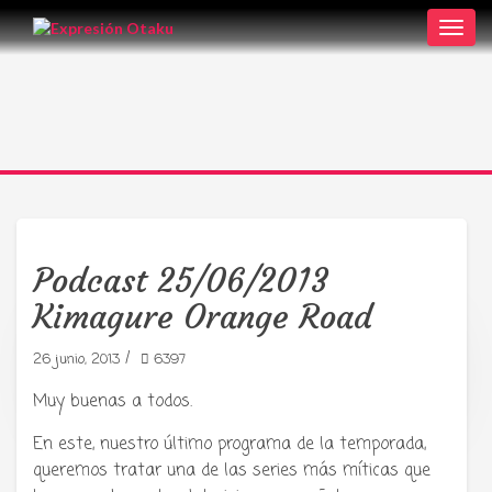
Toggl
navig
Podcast 25/06/2013
Kimagure Orange Road
/
26 junio, 2013
6397
Tu radio y podcast sobre manga,
anime y cultura japonesa ツ
Muy buenas a todos.
En este, nuestro último programa de la temporada,
queremos tratar una de las series más míticas que