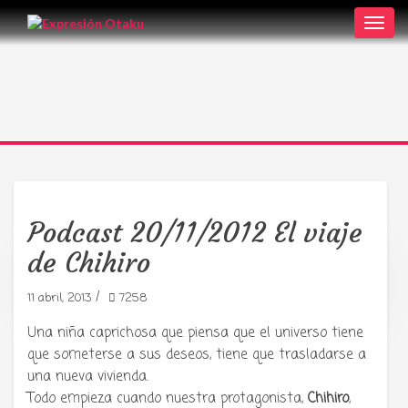
Toggl
navig
Podcast 20/11/2012 El viaje
de Chihiro
Tu radio y podcast sobre manga,
anime y cultura japonesa ツ
/
11 abril, 2013
7258
Una niña caprichosa que piensa que el universo tiene
que someterse a sus deseos, tiene que trasladarse a
una nueva vivienda.
Todo empieza cuando nuestra protagonista,
Chihiro
,