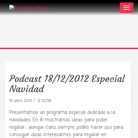
Toggl
navig
Podcast 18/12/2012 Especial
Navidad
Tu radio y podcast sobre manga,
anime y cultura japonesa ツ
/
15 abril, 2013
5238
Presentamos un programa especial dedicado a la
navidades. En él mostramos ideas para poder
regalar… aunque claro, siempre podéis hacer uso para
conseguir ideas interesantes para regalar en