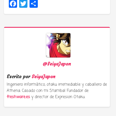
Facebook
Twitter
Compartir
@SeiyaJapon
Escrito por
SeiyaJapon
Ingeniero informático, otaku irremediable y caballero de
Athena. Casado con mi Stamba! Fundador de
freshware.es
y director de Expresion Otaku.