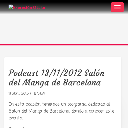
Toggl
navig
Podcast 13/11/2012 Salón
del Manga de Barcelona
/
11 abril, 2013
5154
En esta ocasión tenemos un programa dedicado al
Salón del Manga de Barcelona, dando a conocer este
Tu radio y podcast sobre manga,
evento.
anime y cultura japonesa ツ