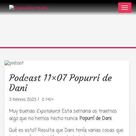
Toggl
navig
Podcast 11×07 Popurrí de
Dani
/
3 febrero, 2023
1454
Muy buenas
Expotakers
! Esta semana os traemos
Tu radio y podcast sobre manga,
algo que no hemos hecho nunca:
Popurrí de Dani
.
anime y cultura japonesa ツ
Qué es esto? Resulta que Dani tenía varias cosas que