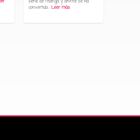
er
serie de manga y anime se ha
convertido…
Leer más