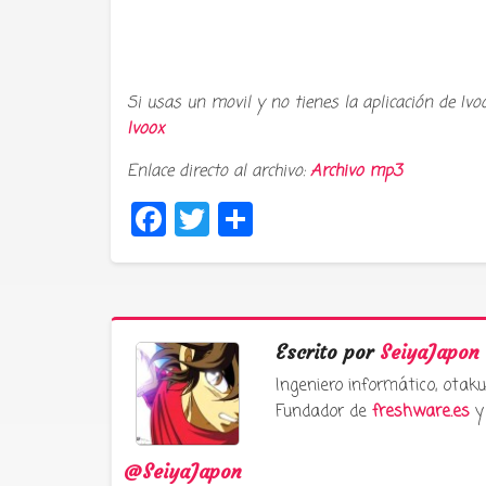
Si usas un movil y no tienes la aplicación de Ivo
Ivoox
Enlace directo al archivo:
Archivo mp3
Facebook
Twitter
Compartir
Escrito por
SeiyaJapon
Ingeniero informático, ota
Fundador de
freshware.es
y 
@SeiyaJapon