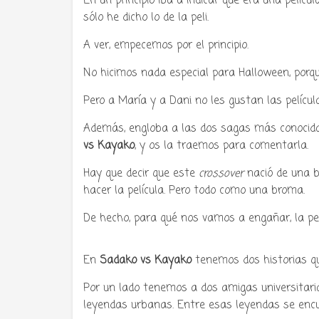
En un principio iba a indicar que era una pelícu
sólo he dicho lo de la peli.
A ver, empecemos por el principio.
Tu radio 
No hicimos nada especial para Halloween, porqu
Pero a María y a Dani no les gustan las película
Además, engloba a las dos sagas más conocidas 
vs Kayako
, y os la traemos para comentarla.
Hay que decir que este
crossover
nació de una b
hacer la película. Pero todo como una broma.
De hecho, para qué nos vamos a engañar, la pe
En
Sadako vs Kayako
tenemos dos historias qu
Por un lado tenemos a dos amigas universitari
leyendas urbanas. Entre esas leyendas se encue