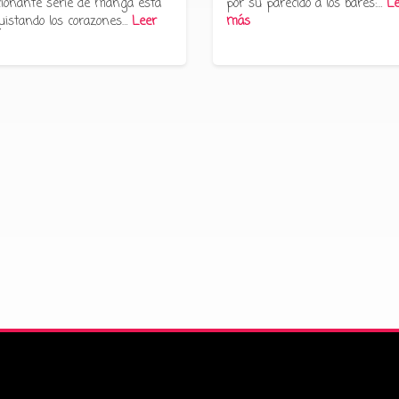
ionante serie de manga está
por su parecido a los bares:…
Le
uistando los corazones…
Leer
más