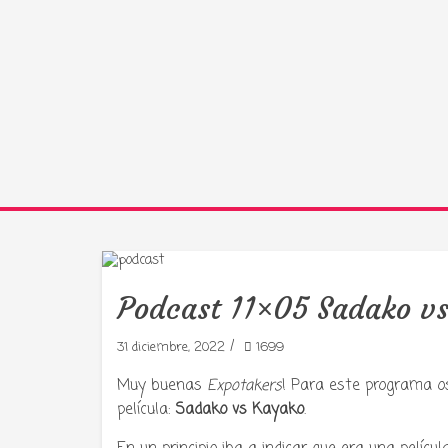
Podcast 11×05 Sadako v
/
31 diciembre, 2022
1699
Muy buenas
Expotakers
! Para este programa o
película:
Sadako vs Kayako
.