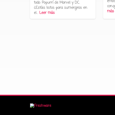
emoc
todo: Popurrí de Marvel y DC.
conq
¿Estáis listos para sumergiros en
más
el…
Leer más