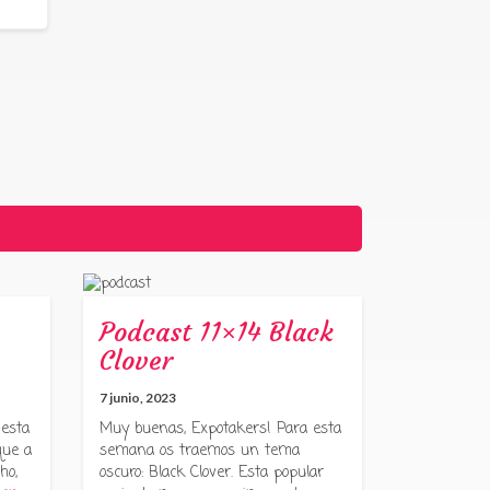
Podcast 11×14 Black
Clover
7 junio, 2023
 esta
Muy buenas, Expotakers! Para esta
que a
semana os traemos un tema
ho,
oscuro: Black Clover. Esta popular