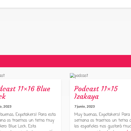
dcast 11×16 Blue
Podcast 11×15
ck
Izakaya
io, 2023
7 junio, 2023
buenas, Expotakers! Para esta
Muy buenas, Expotakers! Para
na os traemos un tema muy
semana os traemos un tema 
lero: Blue Lock. Esta
los españoles nos gustará muc