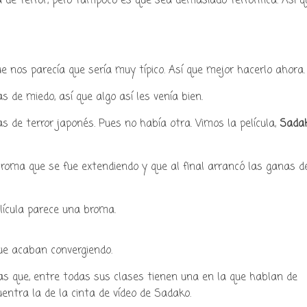
la de terror, pero tampoco es que sea demasiado terrorífica. Así q
y podcast sobre mang
e nos parecía que sería muy típico. Así que mejor hacerlo ahora.
s de miedo, así que algo así les venía bien.
cultura japonesa ツ
de terror japonés. Pues no había otra. Vimos la película,
Sada
roma que se fue extendiendo y que al final arrancó las ganas d
lícula parece una broma.
e acaban convergiendo.
as que, entre todas sus clases tienen una en la que hablan de
ntra la de la cinta de vídeo de Sadako.