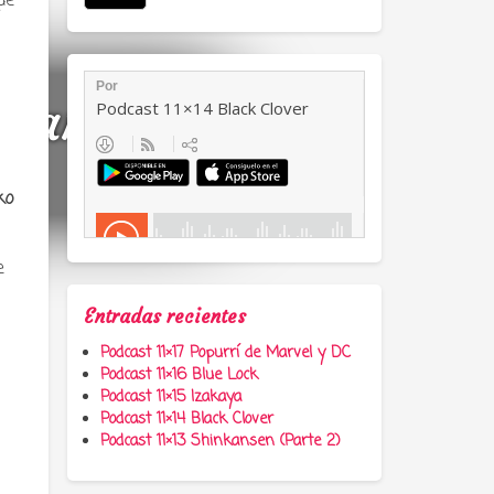
ue
a, anime y
ko
e
Entradas recientes
Podcast 11×17 Popurrí de Marvel y DC
Podcast 11×16 Blue Lock
Podcast 11×15 Izakaya
Podcast 11×14 Black Clover
Podcast 11×13 Shinkansen (Parte 2)