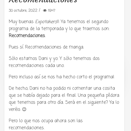
/
30 octubre, 2022
1947
Muy buenas
Expotakers
!! Ya tenemos el segundo
programa de la temporada y lo que traemos son:
Recomendaciones
.
Pues sí. Recomendaciones de manga.
Sólo estamos Dani y yo. Y sólo tenemos dos
recomendaciones cada uno.
Tu radio y podcast sobre manga,
Pero incluso así se nos ha hecho corto el programa!
anime y cultura japonesa ツ
De hecho, Dani no ha podido ni comentar una cosita
que se había dejado para el final. Una pequeña píldora
que tenemos para otro día. Será en el siguiente? Ya lo
veréis 😉
Pero lo que nos ocupa ahora son las
recomendaciones.