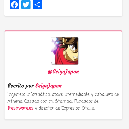
Facebook
Twitter
Compartir
@SeiyaJapon
Escrito por
SeiyaJapon
Ingeniero informático, otaku irremediable y caballero de
Athena. Casado con mi Stamba! Fundador de
freshware.es
y director de Expresion Otaku.