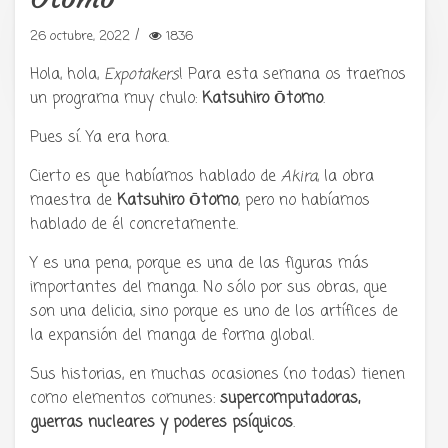
/
26 octubre, 2022
1836
Tu radio y podcast sobre manga,
anime y cultura japonesa ツ
Hola, hola,
Expotakers
! Para esta semana os traemos
un programa muy chulo:
Katsuhiro Ōtomo
.
Pues sí. Ya era hora.
Cierto es que habíamos hablado de
Akira
, la obra
maestra de
Katsuhiro Ōtomo
, pero no habíamos
hablado de él concretamente.
Y es una pena, porque es una de las figuras más
importantes del manga. No sólo por sus obras, que
son una delicia, sino porque es uno de los artífices de
la expansión del manga de forma global.
Sus historias, en muchas ocasiones (no todas) tienen
como elementos comunes:
supercomputadoras,
guerras nucleares y poderes psíquicos
.