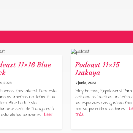
dcast 11×16 Blue
Podcast 11×15
ck
Izakaya
io, 2023
7 junio, 2023
buenas, Expotakers! Para esta
Muy buenas, Expotakers! Para
na os traemos un tema muy
semana os traemos un tema 
lero: Blue Lock. Esta
los españoles nos gustará muc
ionante serie de manga está
por su parecido a los bares:…
Le
uistando los corazones…
Leer
más