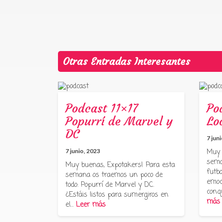
Otras Entradas Interesantes
Podcast 11×17
Po
Popurrí de Marvel y
Lo
DC
7 jun
7 junio, 2023
Muy 
sema
Muy buenas, Expotakers! Para esta
futbo
semana os traemos un poco de
emoc
todo: Popurrí de Marvel y DC.
conq
¿Estáis listos para sumergiros en
más
el…
Leer más