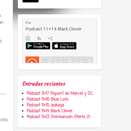
n
an
s
Entradas recientes
Podcast 11×17 Popurrí de Marvel y DC
Podcast 11×16 Blue Lock
Podcast 11×15 Izakaya
Podcast 11×14 Black Clover
Podcast 11×13 Shinkansen (Parte 2)
iles,