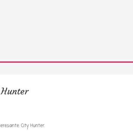
 Hunter
y podcast sobre mang
resante: City Hunter.