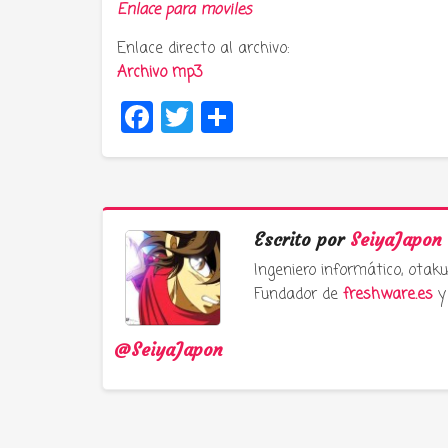
Enlace para moviles
Enlace directo al archivo:
Archivo mp3
Facebook
Twitter
Compartir
Escrito por
SeiyaJapon
Ingeniero informático, ota
Fundador de
freshware.es
y 
@SeiyaJapon