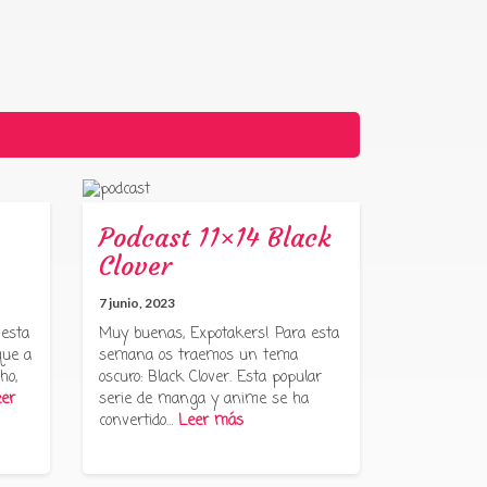
Podcast 11×14 Black
Clover
7 junio, 2023
 esta
Muy buenas, Expotakers! Para esta
que a
semana os traemos un tema
ho,
oscuro: Black Clover. Esta popular
er
serie de manga y anime se ha
convertido…
Leer más