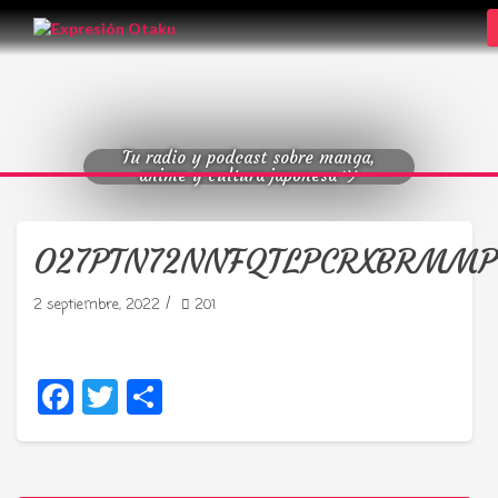
Tu radio y podcast sobre manga,
anime y cultura japonesa ツ
O27PTN72NNFQTLPCRXBRMMP
/
2 septiembre, 2022
201
Facebook
Twitter
Compartir