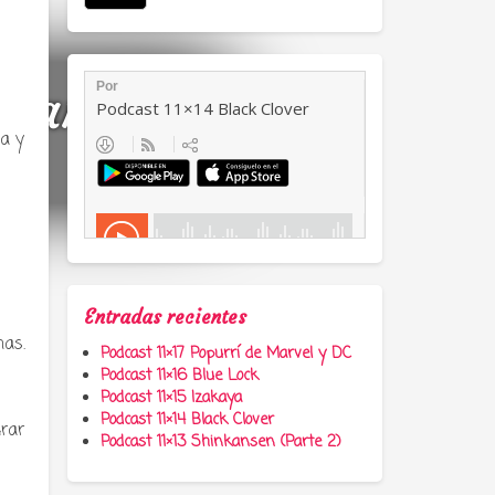
a, anime y
ta y
Entradas recientes
nas.
Podcast 11×17 Popurrí de Marvel y DC
Podcast 11×16 Blue Lock
Podcast 11×15 Izakaya
Podcast 11×14 Black Clover
urar
Podcast 11×13 Shinkansen (Parte 2)