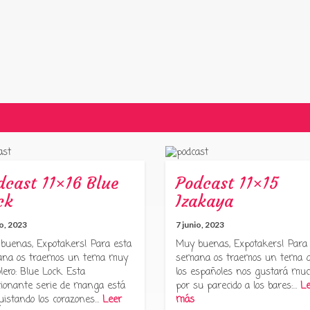
dcast 11×16 Blue
Podcast 11×15
ck
Izakaya
io, 2023
7 junio, 2023
buenas, Expotakers! Para esta
Muy buenas, Expotakers! Para
na os traemos un tema muy
semana os traemos un tema 
lero: Blue Lock. Esta
los españoles nos gustará muc
ionante serie de manga está
por su parecido a los bares:…
Le
uistando los corazones…
Leer
más