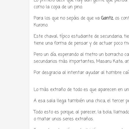
Lo primero decir que hay aún gente que piensa 
como la copa de un pino.
Para los que no sepáis de que va
Gantz
, os co
Tu radio 
Kurono.
Este chaval, típico estudiante de secundaria, t
tiene una forma de pensar y de actuar poco ma
Pero un día, esperando al metro un borracho cae
secundarios más importantes, Masaru Katō, ami
Por desgracia al intentar ayudar al hombre caído
Lo más extraño de todo es que aparecen en un
A esa sala llega también una chica, el tercer 
Todo esto es porque, al parecer, la bola, llama
o matar unos seres extraños.