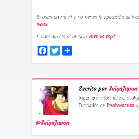
Si usas un movil y no tienes la aplicación de Ivo
Ivoox
Enlace directo al archivo:
Archivo mp3
Facebook
Twitter
Compartir
Escrito por
SeiyaJapon
Ingeniero informático, ota
Fundador de
freshware.es
y 
@SeiyaJapon