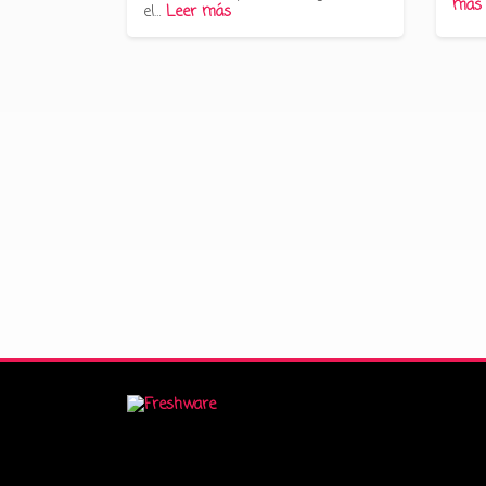
más
el…
Leer más