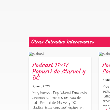
Otras Entradas Interesantes
Podcast 11×17
Po
Popurrí de Marvel y
Lo
DC
7 jun
7 junio, 2023
Muy 
sema
Muy buenas, Expotakers! Para esta
futbo
semana os traemos un poco de
emoc
todo: Popurrí de Marvel y DC.
conq
¿Estáis listos para sumergiros en