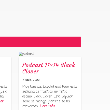
Podcast 11×14 Black
Clover
7 junio, 2023
 esta
Muy buenas, Expotakers! Para esta
que a
semana os traemos un tema
ho,
oscuro: Black Clover. Esta popular
er
serie de manga y anime se ha
convertido…
Leer más