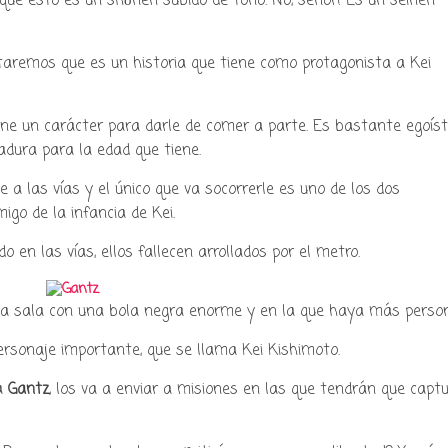
que esto es un shōnen subido de tono. No, señor! Es un seinen
ntaremos que es un historia que tiene como protagonista a Kei
y podcast sobre mang
iene un carácter para darle de comer a parte. Es bastante egoís
cultura japonesa ツ
dura para la edad que tiene.
 a las vías y el único que va socorrerle es uno de los dos
go de la infancia de Kei.
 en las vías, ellos fallecen arrollados por el metro.
a sala con una bola negra enorme y en la que haya más perso
personaje importante, que se llama Kei Kishimoto.
da
Gantz
, los va a enviar a misiones en las que tendrán que capt