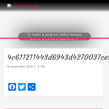
Tu radio y podcast sobre manga,
anime y cultura japonesa ツ
4c611211443d6943d4270037ce
/
9 noviembre, 2021
178
Facebook
Twitter
Compartir