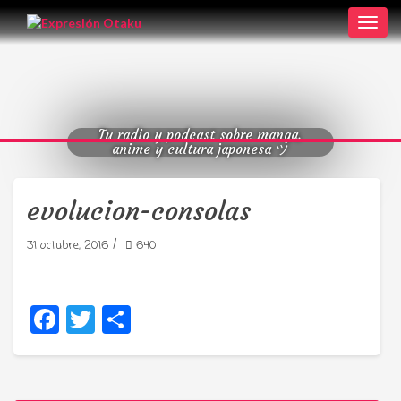
Toggl
navig
Tu radio y podcast sobre manga,
anime y cultura japonesa ツ
evolucion-consolas
/
31 octubre, 2016
640
Facebook
Twitter
Compartir