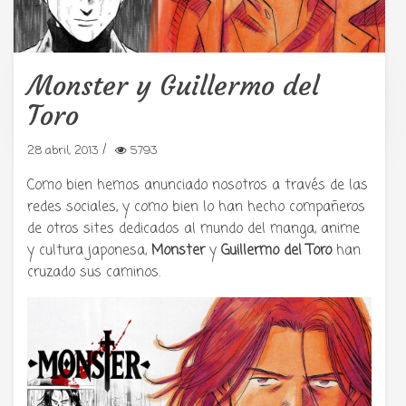
Monster y Guillermo del
Tu radio y podcast sobre manga,
Toro
anime y cultura japonesa ツ
/
28 abril, 2013
5793
Como bien hemos anunciado nosotros a través de las
redes sociales, y como bien lo han hecho compañeros
de otros sites dedicados al mundo del manga, anime
y cultura japonesa,
Monster
y
Guillermo del Toro
han
cruzado sus caminos.