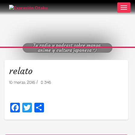
Toggl
navig
Tu radio y podcast sobre manga,
anime y cultura japonesa ツ
relato
/
10 marzo, 2016
346
Facebook
Twitter
Compartir