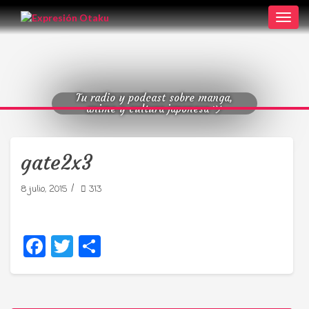
Toggl
navig
Tu radio y podcast sobre manga,
anime y cultura japonesa ツ
gate2x3
/
8 julio, 2015
313
Facebook
Twitter
Compartir