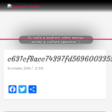
Tu radio y podcast sobre manga,
anime y cultura japonesa ツ
c631cf8acc74397fd569600335
/
10 octubre, 2016
342
Facebook
Twitter
Compartir