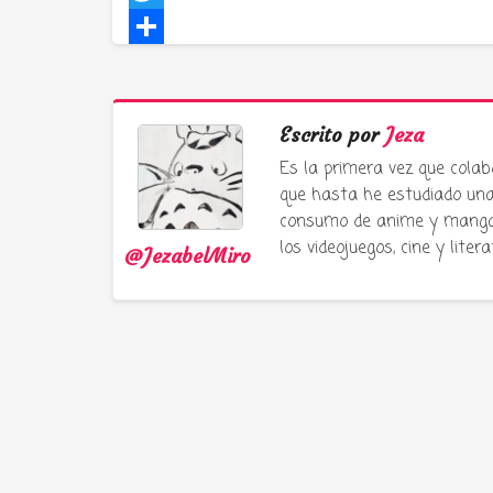
Twitter
Compartir
Escrito por
Jeza
Es la primera vez que colab
que hasta he estudiado una 
consumo de anime y manga e
los videojuegos, cine y liter
@JezabelMiro