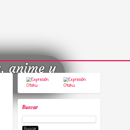
a, anime y
Buscar
Buscar: