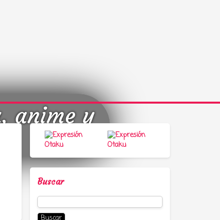
a, anime y
Buscar
Buscar: