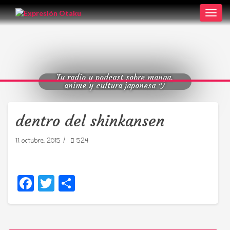
Toggl
navig
Tu radio y podcast sobre manga,
anime y cultura japonesa ツ
dentro del shinkansen
/
11 octubre, 2015
524
Facebook
Twitter
Compartir