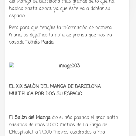
del Manga de Barcelona más grande de lo que ha
anime y cultura japonesa ツ
habído hasta ahora, ya que éste va a doblar su
espacio.
Pero para que tengáis la información de primera
mano, os dejamos la nota de prensa que nos ha
pasado
Tomás Pardo
:
EL XIX SALÓN DEL MANGA DE BARCELONA
MULTIPLICA POR DOS SU ESPACIO
El
Salón del Manga
dio el año pasado el gran salto
pasando de unos 11.000 metros de La Farga de
L’Hospitalet a 17.000 metros cuadrados a Fira