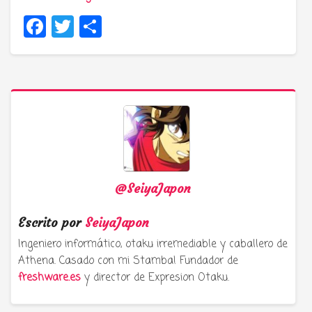
Facebook
Twitter
Compartir
@SeiyaJapon
Escrito por
SeiyaJapon
Ingeniero informático, otaku irremediable y caballero de
Athena. Casado con mi Stamba! Fundador de
freshware.es
y director de Expresion Otaku.