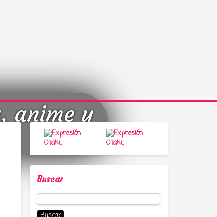
a, anime y
Buscar
Buscar: