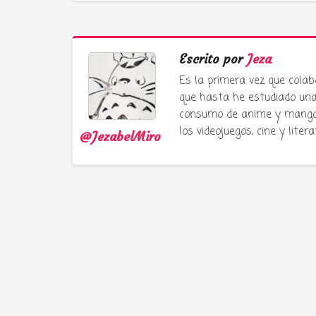
Escrito por
Jeza
Es la primera vez que colab
que hasta he estudiado una 
consumo de anime y manga e
los videojuegos, cine y liter
@JezabelMiro