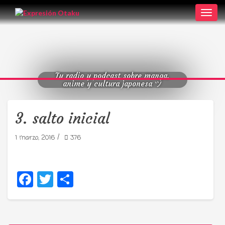
Toggl
navig
Tu radio y podcast sobre manga,
anime y cultura japonesa ツ
3. salto inicial
/
1 marzo, 2016
376
Facebook
Twitter
Compartir