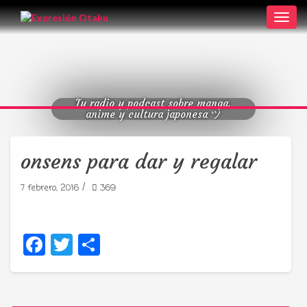
Toggl
navig
Tu radio y podcast sobre manga,
anime y cultura japonesa ツ
onsens para dar y regalar
/
7 febrero, 2016
369
Facebook
Twitter
Compartir